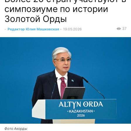
симпозиуме по истории
Золотой Орды
37
-
Редактор Юлия Машковская
-
19.05.2026
Фото Акорды