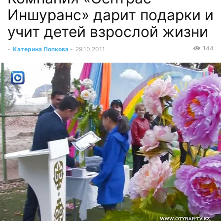
Иншуранс» дарит подарки и
учит детей взрослой жизни
144
-
Катерина Попкова
-
29.10.2011