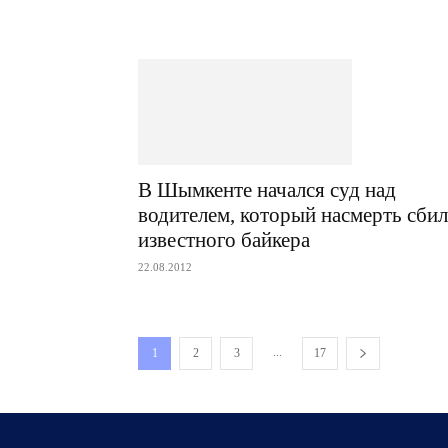
В Шымкенте начался суд над
водителем, который насмерть сбил
известного байкера
22.08.2012
...
1
2
3
17