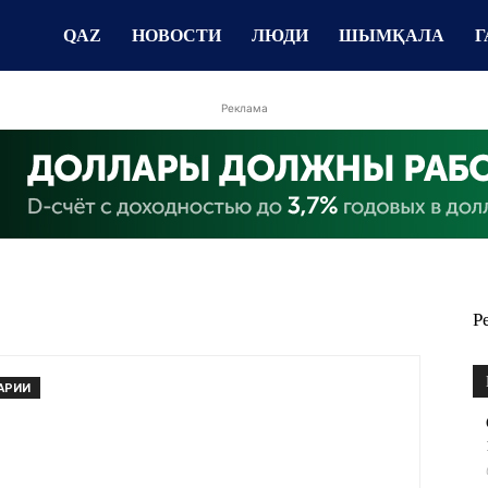
QAZ
НОВОСТИ
ЛЮДИ
ШЫМҚАЛА
Г
Реклама
Р
АРИИ