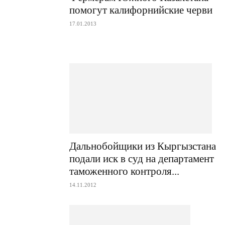
помогут калифорнийские черви
17.01.2013
Дальнобойщики из Кыргызстана
подали иск в суд на департамент
таможенного контроля...
14.11.2012