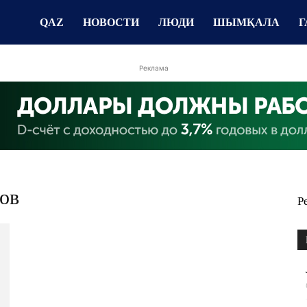
QAZ
НОВОСТИ
ЛЮДИ
ШЫМҚАЛА
Г
Реклама
ов
Р