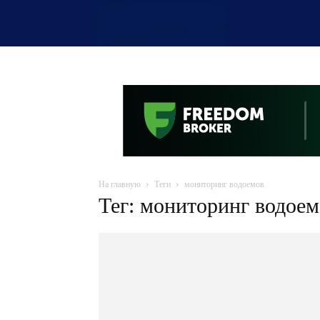
OTYRAR
На главную
Теги
мониторинг водоемов
Тег: мониторинг водоем