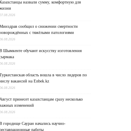
Казахстанцы назвали сумму, комфортную для
жизни
07.08.2026
Минздрав сообщил о снижении смертности
новорождённых с тяжёлыми патологиями
06.08.2026
В Шымкенте обучают искусству изготовления
сырмака
06.08.2026
Туркестанская область вошла в число лидеров по
числу вакансий на Enbek.kz
06.08.2026
Август принесет казахстанцам сразу несколько
важных изменений
06.08.2026
В городище Сауран начались научно-
реставрационные работы