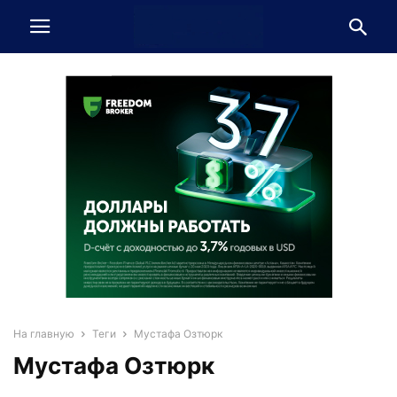
На главную
Теги
Мустафа Озтюрк
Мустафа Озтюрк