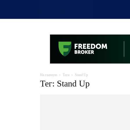
OTYRAR
На главную
Теги
Stand Up
Тег: Stand Up