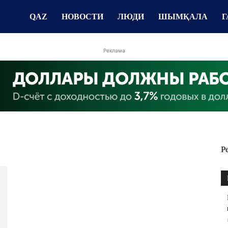
QAZ
НОВОСТИ
ЛЮДИ
ШЫМҚАЛА
Г
Реклама
Р