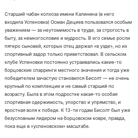
Старший чабан колхоза имени Калинина (в него
входила Успеновка) Осман Дециев пользовался особым
уважением — за неутомимость в труде, за строгость в
быту, за немногословие и мудрость. В его семье росли
пятеро сыновей, которых отец держал «в узде», но их
спортивный задор только приветствовал. В сельском
клубе Успеновки постоянно устраивались какие-то
борцовские спарринги местного значения и тогда уже
победителем зачастую становился Бисолт — не очень
крупный по комплекции и не самый старший по
возрасту. Была в этом подростке какая-то особая
спортивная одержимость, упорство и упрямство, и
яростная воля к победе. К 13-ти годам Бисолт был уже
безусловным лидером на борцовском ковре, правда,
пока еще в «успеновском» масштабе.