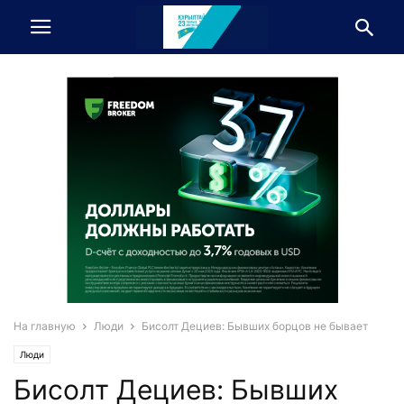
На главную
Люди
Бисолт Дециев: Бывших борцов не бывает
Люди
Бисолт Дециев: Бывших