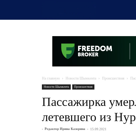
OTYRAR
На главную
Новости Шымкента
Происшествия
Пас
Новости Шымкента
Происшествия
Пассажирка умерл
летевшего из Ну
-
Редактор Ирина Казорина
-
15.09.2021