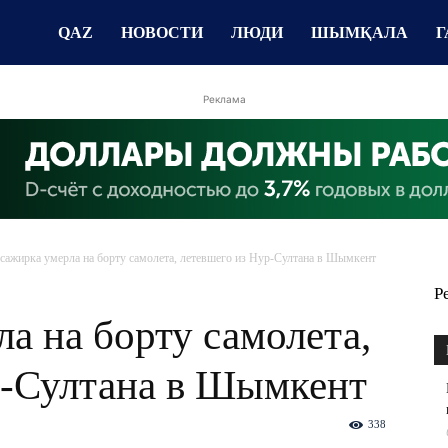
QAZ
НОВОСТИ
ЛЮДИ
ШЫМҚАЛА
Г
Реклама
сажирка умерла на борту самолета, летевшего из Нур-Султана в Шымкент
Р
а на борту самолета,
р-Султана в Шымкент
338