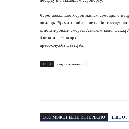
посадку в ближайшем аэропорту.
Через авиадиспетчеров экипаж сообщил о под
помощь. Врачи, прибывшие на борт воздушного
констатировали смерть. Авиакомпания Qazaq A
близким пассажирки.
пресс-служба Qazaq Air
ТЕГИ
смерть в самолете
ЭТО МОЖЕТ БЫТЬ ИНТЕРЕСНО
ЕЩЕ ОТ