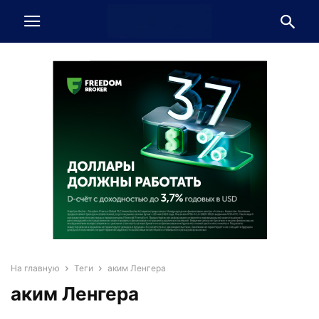
На главную
Теги
аким Ленгера
аким Ленгера