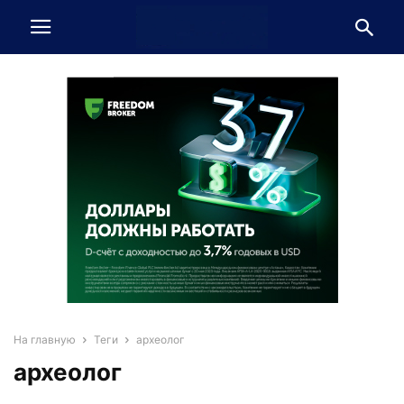
На главную
Теги
археолог
археолог