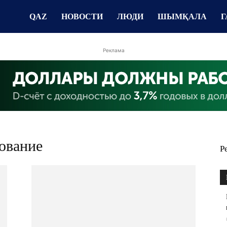
QAZ
НОВОСТИ
ЛЮДИ
ШЫМҚАЛА
Г
Реклама
дование
Р