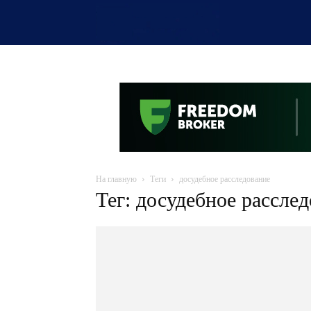
OTYRAR
На главную
Теги
досудебное расследование
Тег: досудебное рассле