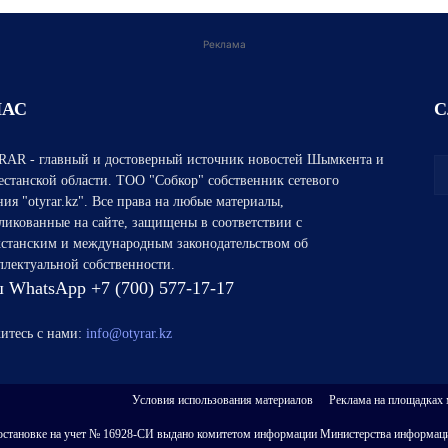
Реклама
НАС
С
AR - главный и достоверный источник новостей Шымкента и
естанской области. ТОО "Собкор" собственник сетевого
ния "otyrar.kz". Все права на любые материалы,
ликованные на сайте, защищены в соответствии с
хстанским и международным законодательством об
ллектуальной собственности.
 WhatsApp +7 (700) 577-17-17
итесь с нами:
info@otyrar.kz
Условия использования материалов
Реклама на площадках
 о постановке на учет № 16928-СИ выдано комитетом информации Министерства информаци