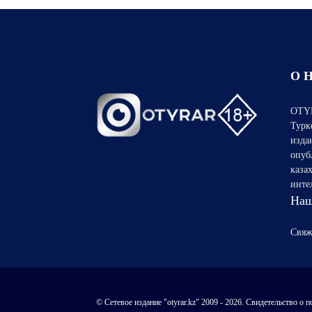
О 
OTYR
Турк
изда
опуб
каза
инте
Наш
Свяж
© Сетевое издание "otyrar.kz" 2009 - 2026. Свидетельство