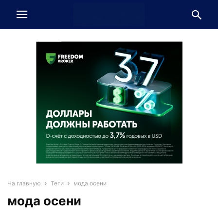
На главную
Теги
мода осени
мода осени