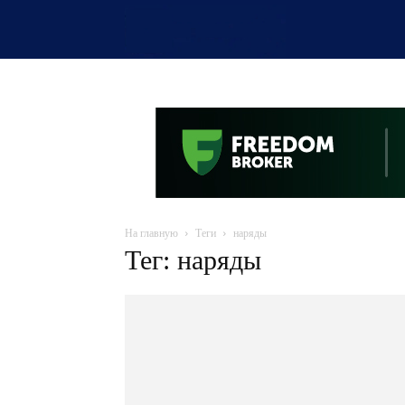
OTYRAR
На главную
Теги
наряды
Тег: наряды