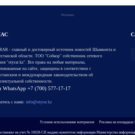
Реклама
НАС
С
AR - главный и достоверный источник новостей Шымкента и
естанской области. ТОО "Собкор" собственник сетевого
ния "otyrar.kz". Все права на любые материалы,
ликованные на сайте, защищены в соответствии с
хстанским и международным законодательством об
ллектуальной собственности.
 WhatsApp +7 (700) 577-17-17
итесь с нами:
info@otyrar.kz
Условия использования материалов
Реклама на площадках
 о постановке на учет № 16928-СИ выдано комитетом информации Министерства информаци