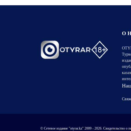
О 
OTYR
Турк
изда
опуб
каза
инте
Наш
Свяж
© Сетевое издание "otyrar.kz" 2009 - 2026. Свидетельство