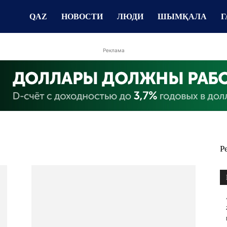
QAZ
НОВОСТИ
ЛЮДИ
ШЫМҚАЛА
Г
Реклама
Р