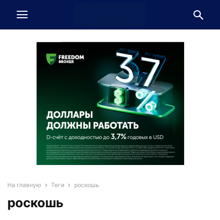
На главную
Теги
роскошь
роскошь