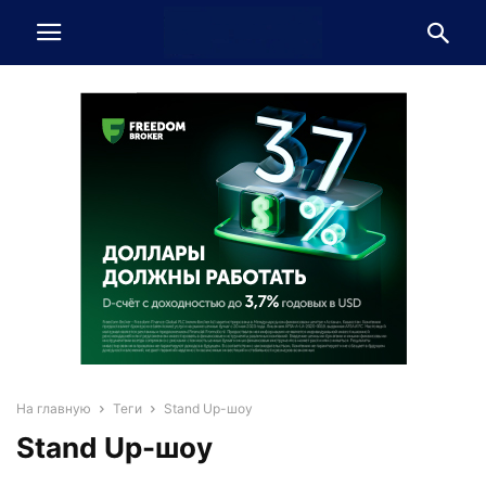
На главную
Теги
Stand Up-шоу
Stand Up-шоу