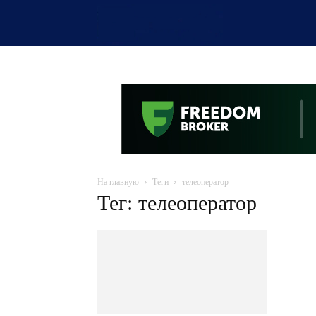
OTYRAR
На главную
Теги
телеоператор
Тег: телеоператор