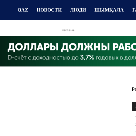
QAZ
НОВОСТИ
ЛЮДИ
ШЫМҚАЛА
Г
Реклама
Р