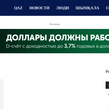
QAZ
НОВОСТИ
ЛЮДИ
ШЫМҚАЛА
Г
Реклама
Р