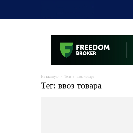
OTYRAR
На главную
Теги
ввоз товара
Тег: ввоз товара