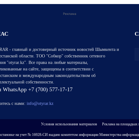
Реклама
НАС
С
AR - главный и достоверный источник новостей Шымкента и
естанской области. ТОО "Собкор" собственник сетевого
ния "otyrar.kz". Все права на любые материалы,
ликованные на сайте, защищены в соответствии с
хстанским и международным законодательством об
ллектуальной собственности.
 WhatsApp +7 (700) 577-17-17
итесь с нами:
info@otyrar.kz
Условия использования материалов
Реклама на площадках
 о постановке на учет № 16928-СИ выдано комитетом информации Министерства информаци