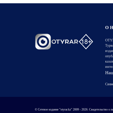
О 
OTYR
Турк
изда
опуб
каза
инте
Наш
Свяж
© Сетевое издание "otyrar.kz" 2009 - 2026. Свидетельство