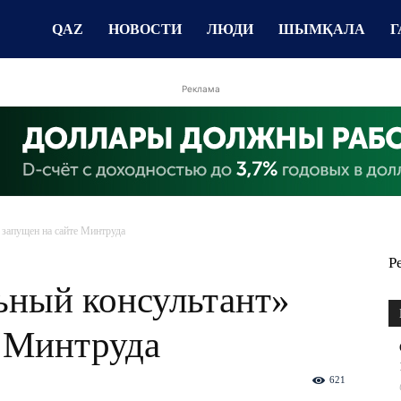
QAZ
НОВОСТИ
ЛЮДИ
ШЫМҚАЛА
Г
Реклама
 запущен на сайте Минтруда
Р
ьный консультант»
е Минтруда
621