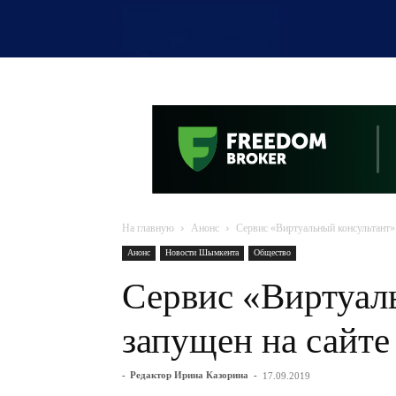
OTYRAR
На главную
Анонс
Сервис «Виртуальный консультант»
Анонс
Новости Шымкента
Общество
Сервис «Виртуал
запущен на сайт
-
Редактор Ирина Казорина
-
17.09.2019