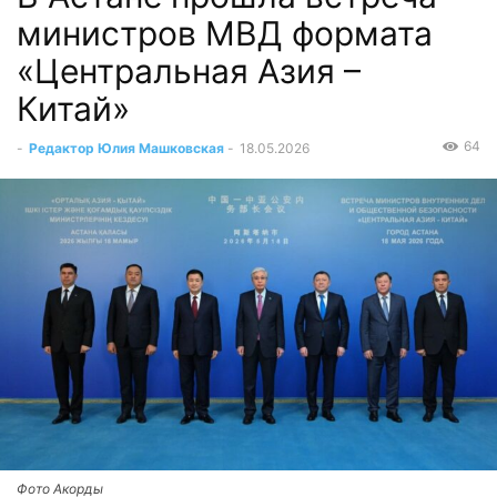
министров МВД формата
«Центральная Азия –
Китай»
64
-
Редактор Юлия Машковская
-
18.05.2026
Фото Акорды