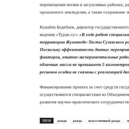
перемещения песков в засушливых районах, р
орошаемого земледелия, а также сохранение э
Казыбек Бедебаев, директор государственного
ведения «Туран су»:
«В ходе работ специаль
территории Жуантобе–Тасты Сузакского ра
Поскольку эффективность данных меропри
факторов, опытно-экспериментальные рабо
облачные массы не превышает 5 километро
регионов осадки не связаны с реализацией да
Финансирование проекта за счет средств гос
осуществляются специалистами из Объединен
развития научно-практического сотрудничеств
ТЕГИ
дожди
дождь
искусственный дождь
л