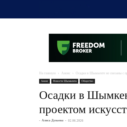
OTYRAR
На главную
Анонс
Осадки в Шымкенте не связаны с п
Анонс
Новости Шымкента
Общество
Осадки в Шымкен
проектом искусс
-
Алиса Дуваева
-
02.06.2026