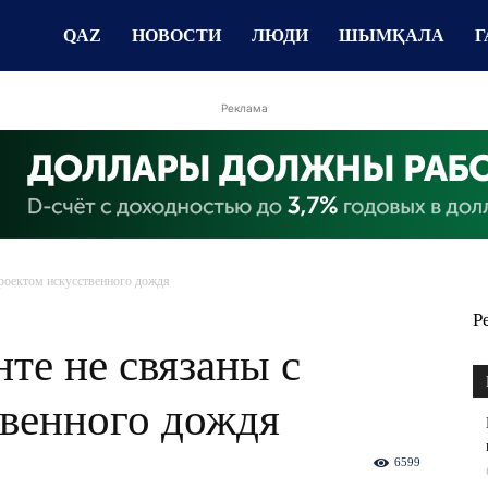
QAZ
НОВОСТИ
ЛЮДИ
ШЫМҚАЛА
Г
Реклама
роектом искусственного дождя
Р
те не связаны с
твенного дождя
6599