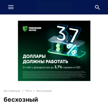
На главную
Теги
бесхозный
бесхозный