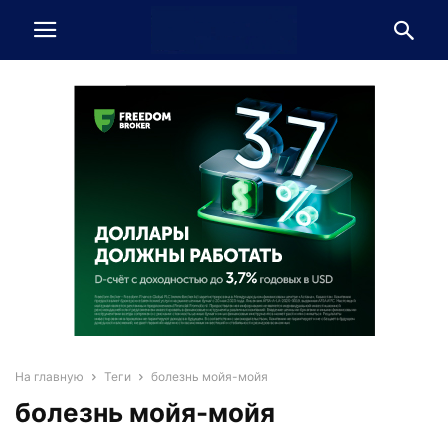
На главную
Теги
болезнь мойя-мойя
болезнь мойя-мойя