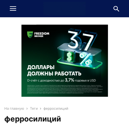
На главную
Теги
ферросилиций
ферросилиций