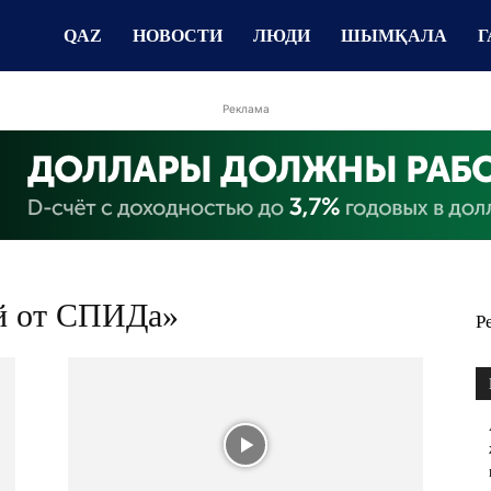
QAZ
НОВОСТИ
ЛЮДИ
ШЫМҚАЛА
Г
Реклама
ей от СПИДа»
Р