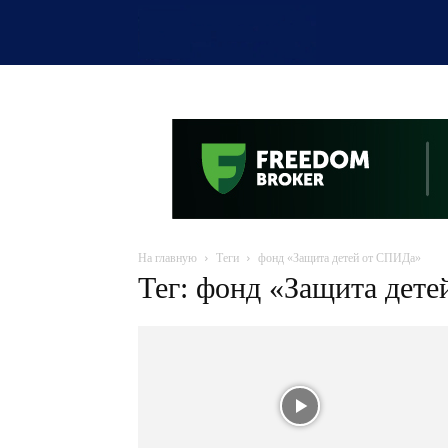
OTYRAR
На главную
Теги
фонд «Защита детей от СПИДа»
Тег: фонд «Защита дет