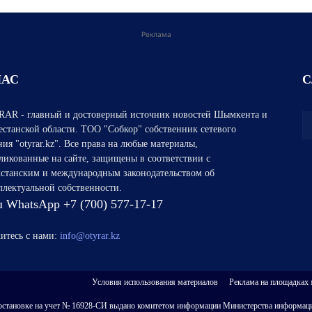
Реклама
НАС
С
AR - главный и достоверный источник новостей Шымкента и
естанской области. ТОО "Собкор" собственник сетевого
ния "otyrar.kz". Все права на любые материалы,
ликованные на сайте, защищены в соответствии с
хстанским и международным законодательством об
ллектуальной собственности.
 WhatsApp +7 (700) 577-17-17
итесь с нами:
info@otyrar.kz
Условия использования материалов
Реклама на площадках
 о постановке на учет № 16928-СИ выдано комитетом информации Министерства информаци