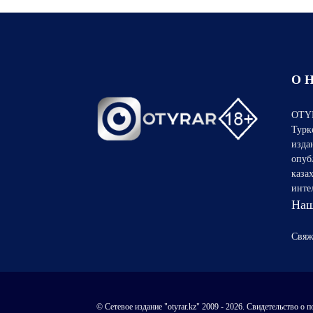
О 
OTYR
Турк
изда
опуб
каза
инте
Наш
Свяж
© Сетевое издание "otyrar.kz" 2009 - 2026. Свидетельство