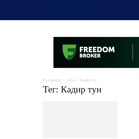
OTYRAR
На главную
Теги
Кадир тун
Тег: Кадир тун