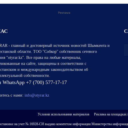
Реклама
НАС
С
AR - главный и достоверный источник новостей Шымкента и
естанской области. ТОО "Собкор" собственник сетевого
ния "otyrar.kz". Все права на любые материалы,
ликованные на сайте, защищены в соответствии с
хстанским и международным законодательством об
ллектуальной собственности.
 WhatsApp +7 (700) 577-17-17
итесь с нами:
info@otyrar.kz
Условия использования материалов
Реклама на площадках
 о постановке на учет № 16928-СИ выдано комитетом информации Министерства информаци