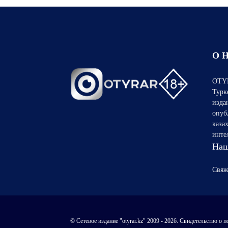
О 
OTYR
Турк
изда
опуб
каза
инте
Наш
Свяж
© Сетевое издание "otyrar.kz" 2009 - 2026. Свидетельство