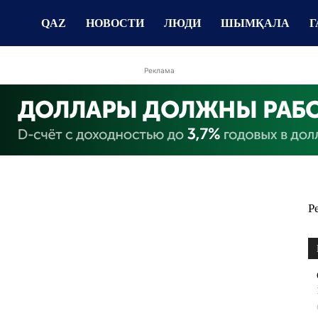
QAZ
НОВОСТИ
ЛЮДИ
ШЫМҚАЛА
Г
Реклама
Р