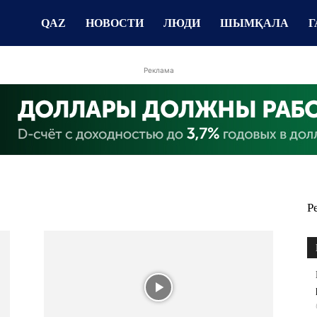
QAZ
НОВОСТИ
ЛЮДИ
ШЫМҚАЛА
Г
Реклама
Р