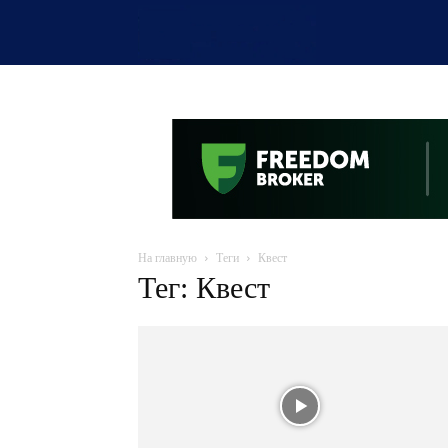
OTYRAR
На главную
Теги
Квест
Тег: Квест