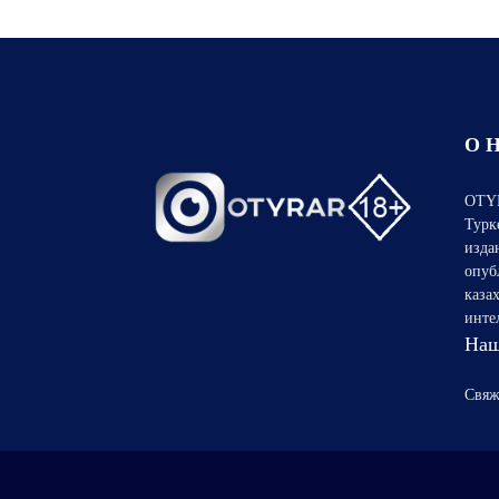
О 
OTYR
Турк
изда
опуб
каза
инте
Наш
Свяж