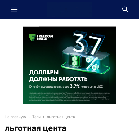
На главную
Теги
льготная цента
льготная цента