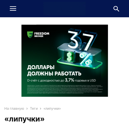
На главную
Теги
«липучки»
«липучки»