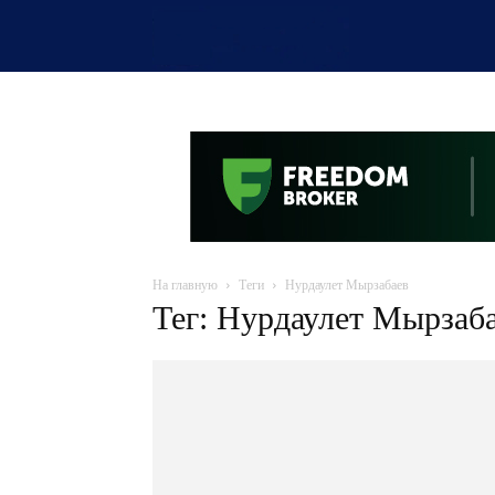
OTYRAR
На главную
Теги
Нурдаулет Мырзабаев
Тег: Нурдаулет Мырзаб