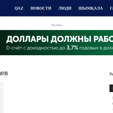
QAZ
НОВОСТИ
ЛЮДИ
ШЫМҚАЛА
Г
Реклама
аев
Р