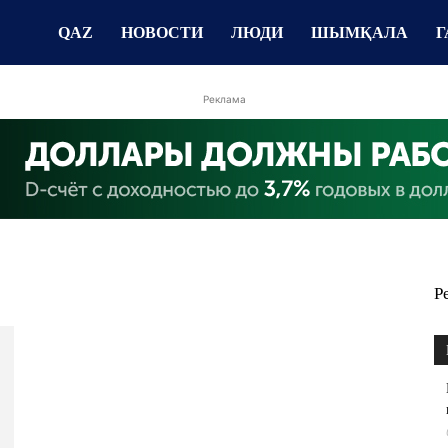
QAZ
НОВОСТИ
ЛЮДИ
ШЫМҚАЛА
Г
Реклама
Р