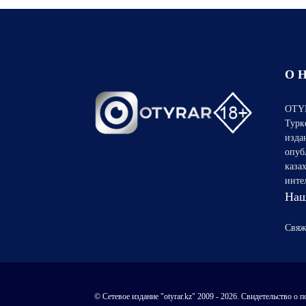
О 
OTYR
Турк
изда
опуб
каза
инте
Наш
Свяж
© Сетевое издание "otyrar.kz" 2009 - 2026. Свидетельство