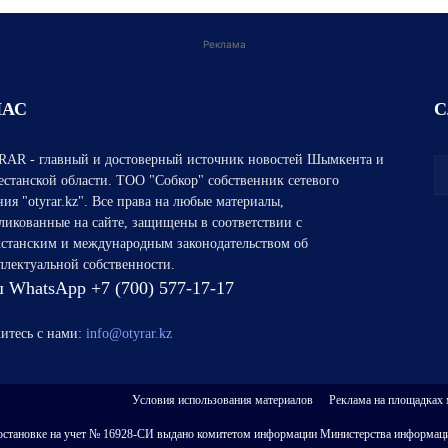
Реклама
НАС
С
AR - главный и достоверный источник новостей Шымкента и
естанской области. ТОО "Собкор" собственник сетевого
ния "otyrar.kz". Все права на любые материалы,
ликованные на сайте, защищены в соответствии с
хстанским и международным законодательством об
ллектуальной собственности.
 WhatsApp +7 (700) 577-17-17
итесь с нами:
info@otyrar.kz
Условия использования материалов
Реклама на площадках
 о постановке на учет № 16928-СИ выдано комитетом информации Министерства информаци