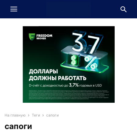
На главную
Теги
сапоги
сапоги