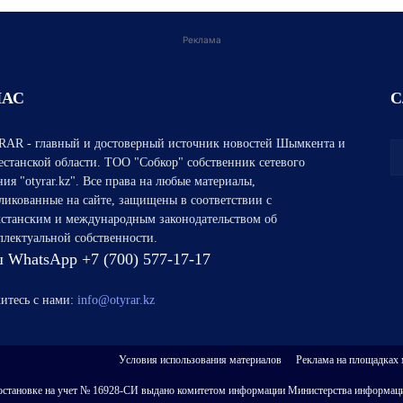
Реклама
НАС
С
AR - главный и достоверный источник новостей Шымкента и
естанской области. ТОО "Собкор" собственник сетевого
ния "otyrar.kz". Все права на любые материалы,
ликованные на сайте, защищены в соответствии с
хстанским и международным законодательством об
ллектуальной собственности.
 WhatsApp +7 (700) 577-17-17
итесь с нами:
info@otyrar.kz
Условия использования материалов
Реклама на площадках
 о постановке на учет № 16928-СИ выдано комитетом информации Министерства информаци