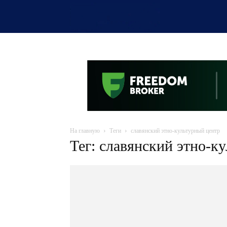
OTYRAR
На главную
Теги
славянский этно-культурный центр
Тег: славянский этно-к