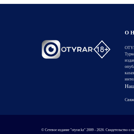
О 
OTYR
Турк
изда
опуб
каза
инте
Наш
Свяж
© Сетевое издание "otyrar.kz" 2009 - 2026. Свидетельство