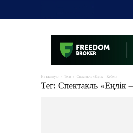
OTYRAR
На главную
Теги
Спектакль «Еңлік – Кебек»
Тег: Спектакль «Еңлік 