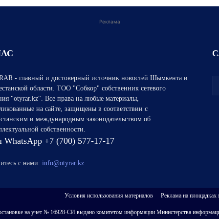
Реклама
НАС
С
AR - главный и достоверный источник новостей Шымкента и
естанской области. ТОО "Собкор" собственник сетевого
ния "otyrar.kz". Все права на любые материалы,
ликованные на сайте, защищены в соответствии с
хстанским и международным законодательством об
ллектуальной собственности.
 WhatsApp +7 (700) 577-17-17
итесь с нами:
info@otyrar.kz
Условия использования материалов
Реклама на площадках
 о постановке на учет № 16928-СИ выдано комитетом информации Министерства информаци