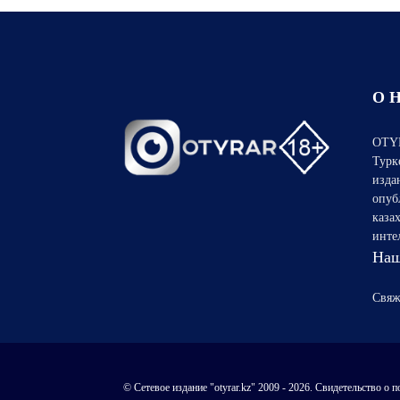
О 
OTYR
Турк
изда
опуб
каза
инте
Наш
Свяж
© Сетевое издание "otyrar.kz" 2009 - 2026. Свидетельство