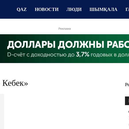
QAZ
НОВОСТИ
ЛЮДИ
ШЫМҚАЛА
Г
Реклама
– Кебек»
Р