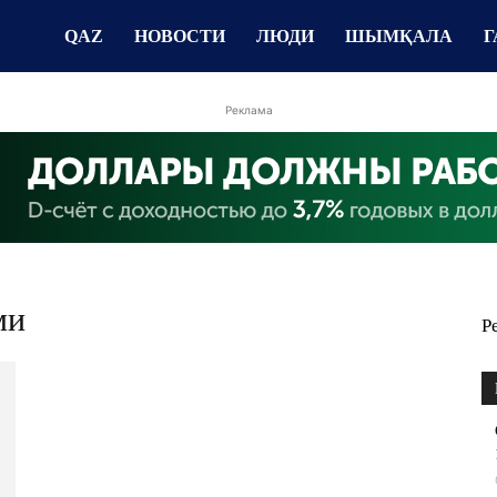
QAZ
НОВОСТИ
ЛЮДИ
ШЫМҚАЛА
Г
Реклама
ми
Р