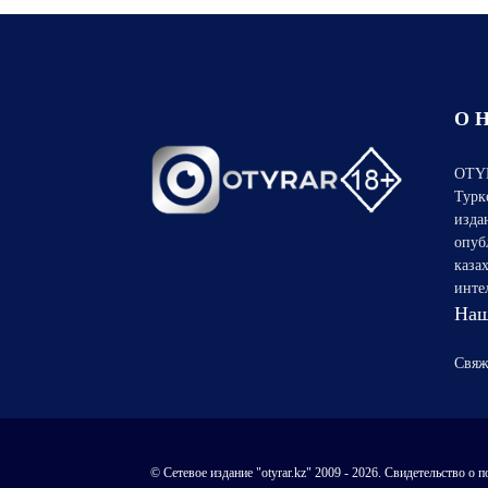
О 
OTYR
Турк
изда
опуб
каза
инте
Наш
Свяж
© Сетевое издание "otyrar.kz" 2009 - 2026. Свидетельство