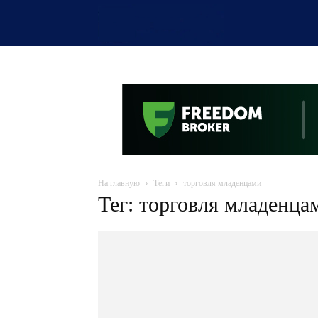
OTYRAR
На главную
Теги
торговля младенцами
Тег: торговля младенца