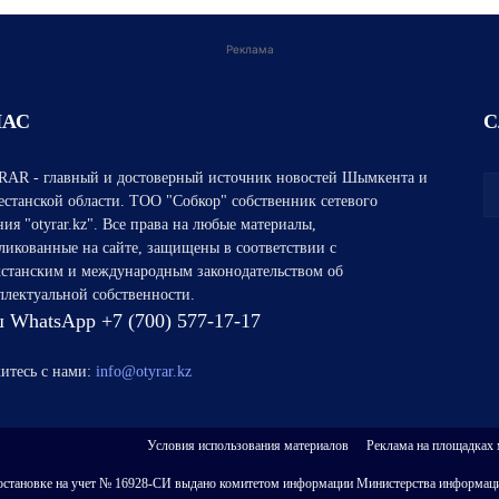
Реклама
НАС
С
AR - главный и достоверный источник новостей Шымкента и
естанской области. ТОО "Собкор" собственник сетевого
ния "otyrar.kz". Все права на любые материалы,
ликованные на сайте, защищены в соответствии с
хстанским и международным законодательством об
ллектуальной собственности.
 WhatsApp +7 (700) 577-17-17
итесь с нами:
info@otyrar.kz
Условия использования материалов
Реклама на площадках
 о постановке на учет № 16928-СИ выдано комитетом информации Министерства информаци