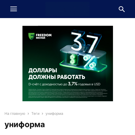
На главную
Теги
униформа
униформа