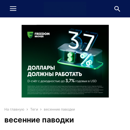
На главную
Теги
весенние паводки
весенние паводки