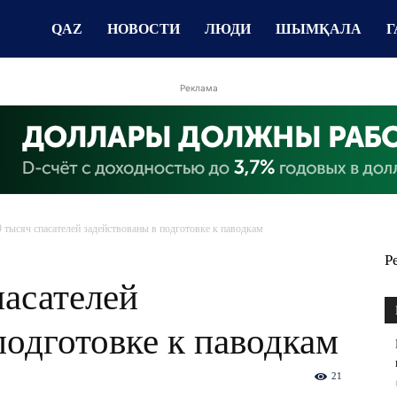
QAZ
НОВОСТИ
ЛЮДИ
ШЫМҚАЛА
Г
Реклама
9 тысяч спасателей задействованы в подготовке к паводкам
Р
пасателей
подготовке к паводкам
21