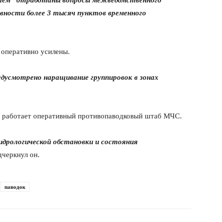
ктем“ отработаны вопросы межведомственного
овности более 3 тысяч пунктов временного
 оперативно усилены.
едусмотрено наращивание группировок в зонах
е работает оперативный противопаводковый штаб МЧС.
дрологической обстановки и состояния
черкнул он.
паводок