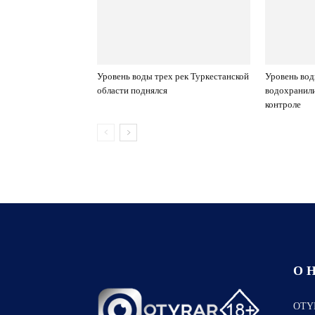
Уровень воды трех рек Туркестанской
Уровень вод
области поднялся
водохранил
контроле
О 
OTYR