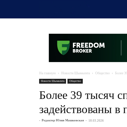
OTYRAR
На главную
Новости Шымкента
Общество
Более 3
Новости Шымкента
Общество
Более 39 тысяч с
задействованы в 
-
Редактор Юлия Машковская
-
18.03.2026