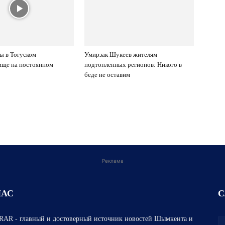
ы в Тогуском
Умирзак Шукеев жителям
ище на постоянном
подтопленных регионов: Никого в
беде не оставим
Реклама
НАС
С
AR - главный и достоверный источник новостей Шымкента и