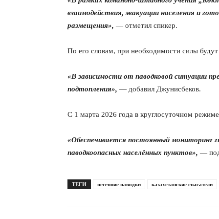
«В рамках командно-штабного учения „Кө
взаимодействия, эвакуации населения и гот
размещения»,
— отметил спикер.
По его словам, при необходимости силы будут
«В зависимости от паводковой ситуации пр
подтопления»,
— добавил Джунисбеков.
С 1 марта 2026 года в круглосуточном режим
«Обеспечивается постоянный мониторинг ги
паводкоопасных населённых пунктов»,
— под
ТЕГИ
весенние паводки
казахстанские спасатели