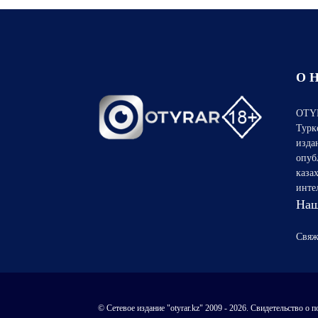
О 
OTYR
Турк
изда
опуб
каза
инте
Наш
Свяж
© Сетевое издание "otyrar.kz" 2009 - 2026. Свидетельство