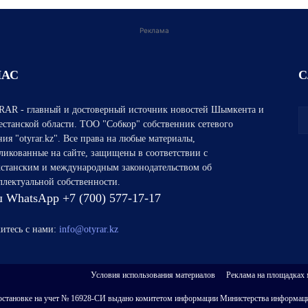
Реклама
НАС
С
AR - главный и достоверный источник новостей Шымкента и
естанской области. ТОО "Собкор" собственник сетевого
ния "otyrar.kz". Все права на любые материалы,
ликованные на сайте, защищены в соответствии с
хстанским и международным законодательством об
ллектуальной собственности.
 WhatsApp +7 (700) 577-17-17
итесь с нами:
info@otyrar.kz
Условия использования материалов
Реклама на площадках
 о постановке на учет № 16928-СИ выдано комитетом информации Министерства информаци