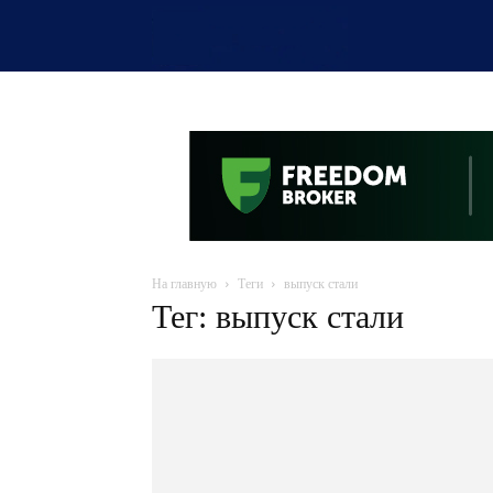
OTYRAR
На главную
Теги
выпуск стали
Тег: выпуск стали