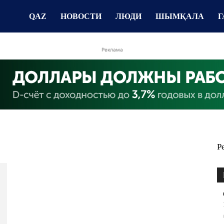
QAZ
НОВОСТИ
ЛЮДИ
ШЫМҚАЛА
Г
Реклама
Р