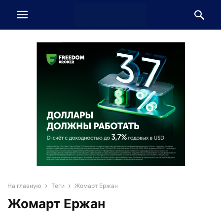
На главную
Теги
Жомарт Ержан
Жомарт Ержан