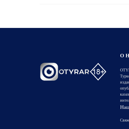
О 
OTYR
Турк
изда
опуб
каза
инте
Наш
Свяж