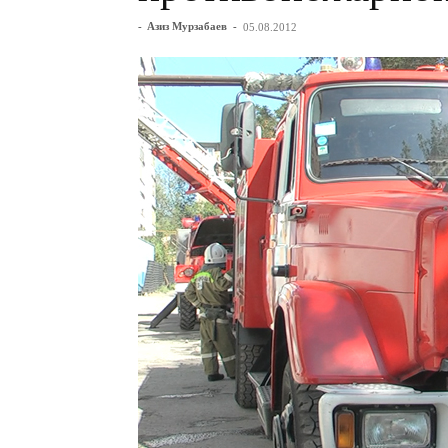
-
Азиз Мурзабаев
-
05.08.2012