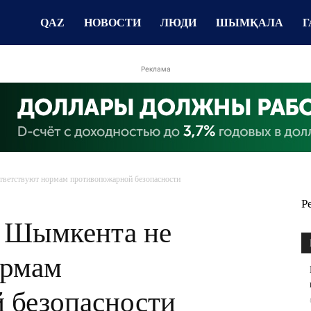
QAZ
НОВОСТИ
ЛЮДИ
ШЫМҚАЛА
Г
Реклама
тветствуют нормам противопожарной безопасности
Р
 Шымкента не
ормам
 безопасности