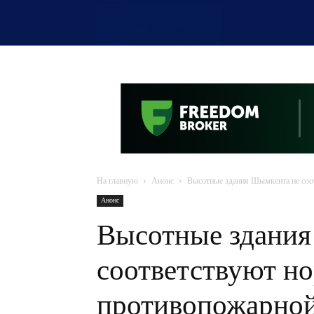
OTYRAR
На главную
Анонс
Высотные здания Шымкента не соо
Анонс
Высотные здания
соответствуют н
противопожарной