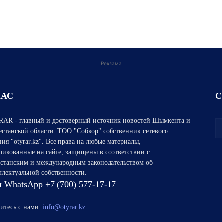
Реклама
НАС
С
AR - главный и достоверный источник новостей Шымкента и
естанской области. ТОО "Собкор" собственник сетевого
ния "otyrar.kz". Все права на любые материалы,
ликованные на сайте, защищены в соответствии с
хстанским и международным законодательством об
ллектуальной собственности.
 WhatsApp +7 (700) 577-17-17
итесь с нами:
info@otyrar.kz