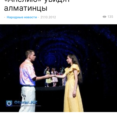
алматинцы
135
-
Народные новости
-
21.10.2012