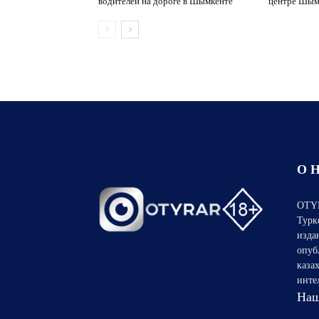
водителей на дороге в Шымкенте
центре Шым
О 
OTYR
Турк
изда
опуб
каза
инте
Наш