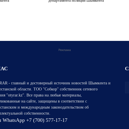
кента
департамента полиции Шымкента
Реклама
НАС
С
AR - главный и достоверный источник новостей Шымкента и
естанской области. ТОО "Собкор" собственник сетевого
ния "otyrar.kz". Все права на любые материалы,
ликованные на сайте, защищены в соответствии с
хстанским и международным законодательством об
ллектуальной собственности.
 WhatsApp +7 (700) 577-17-17