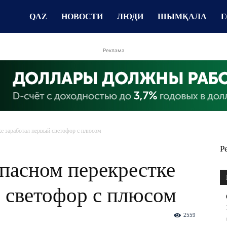
QAZ
НОВОСТИ
ЛЮДИ
ШЫМҚАЛА
Г
Реклама
е заработал первый светофор с плюсом
Р
пасном перекрестке
 светофор с плюсом
2559