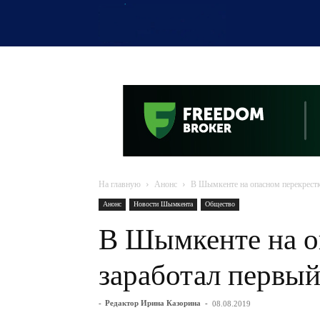
OTYRAR
На главную
Анонс
В Шымкенте на опасном перекрестк
Анонс
Новости Шымкента
Общество
В Шымкенте на о
заработал первый
-
Редактор Ирина Казорина
-
08.08.2019