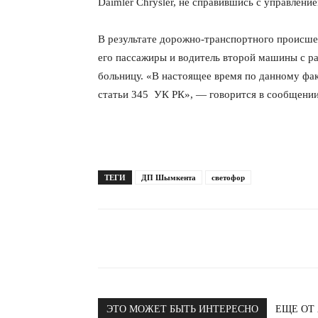
Daimler Chrysler, не справившись с управлени
В результате дорожно-транспортного происше
его пассажиры и водитель второй машины с р
больницу. «В настоящее время по данному фак
статьи 345 УК РК», — говорится в сообщении
ТЕГИ
ДП Шымкента
светофор
ЭТО МОЖЕТ БЫТЬ ИНТЕРЕСНО
ЕЩЕ ОТ