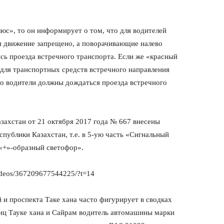
юс», то он информирует о том, что для водителей
я движение запрещено, а поворачивающие налево
сь проезда встречного транспорта. Если же «красный
 для транспортных средств встречного направления
о водители должны дождаться проезда встречного
захстан от 21 октября 2017 года № 667 внесены
публики Казахстан, т.е. в 5-ую часть «Сигнальный
 «+»-образный светофор».
ideos/367209677544225/?t=14
и проспекта Таке хана часто фигурирует в сводках
лиц Тауке хана и Сайрам водитель автомашины марки