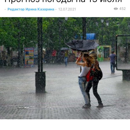
452
-
Редактор Ирина Казорина
-
12.07.2021