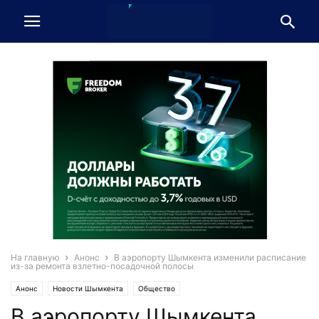
На главную
Анонс
В аэропорту Шымкента изменили расписание
из-за ремонта взлетно-посадочной полосы
Анонс
Новости Шымкента
Общество
В аэропорту Шымкента