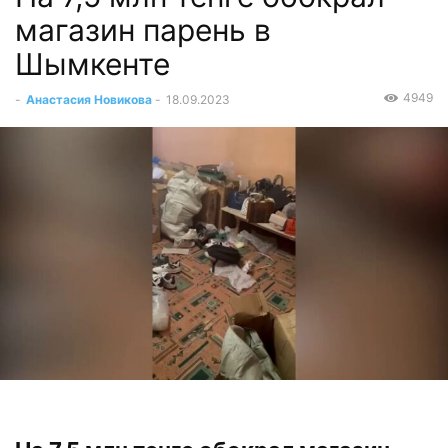
магазин парень в
Шымкенте
4949
-
Анастасия Новикова
-
18.09.2023