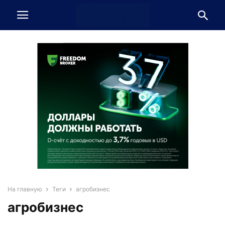
На главную
Теги
агробизнес
агробизнес