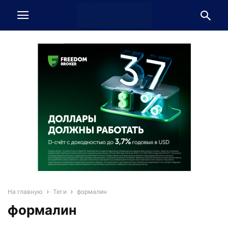
На главную
Теги
формалин
формалин