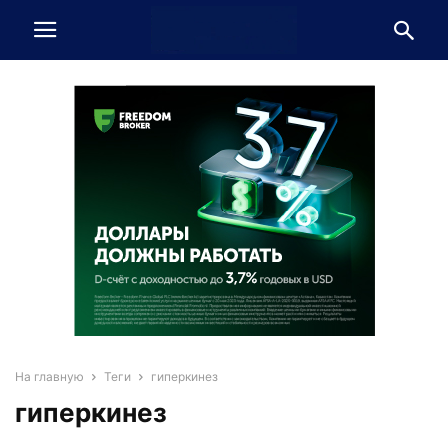
На главную
Теги
гиперкинез
гиперкинез