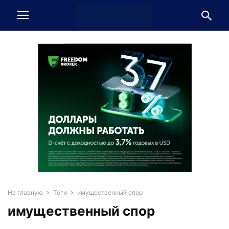
На главную
Теги
имущественный спор
имущественный спор