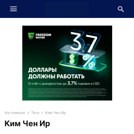
На главную
Теги
Ким Чен Ир
Ким Чен Ир